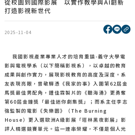
從校園到國際影展 以實作教學與AI創新
打造影視新世代
[另開新視窗
[另開
複
2025-11-04
我國影視產業專業人才的培育重鎮-義守大學電
影與電視學系（以下簡稱影視系），以卓越的教育
成果與創作實力，展現影視教育的高度及深度。系
友表現亮眼，曾敬驊憑《我家的事》入圍第62屆金
馬獎最佳男配角，鍾佳霖製片的《聽海湧》更勇奪
第60屆金鐘獎「最佳迷你劇集獎」；而系主任李志
強監製的電影《失樂園》（The Burning
House）更入選歐洲A級影展「塔林黑夜影展」影
評人精選競賽單元。這一連串榮耀，不僅是個人光