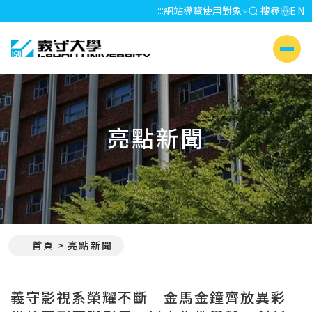
:::
網站導覽
使用對象
搜尋
EN
義守大學 I-SHOU UNIVERSITY
側選單
亮點新聞
首頁
亮點新聞
:::
義守影視系榮耀不斷 金馬金鐘齊放異彩