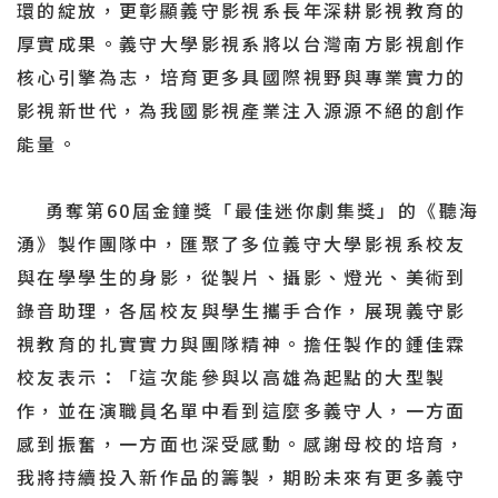
環的綻放，更彰顯義守影視系長年深耕影視教育的
厚實成果。義守大學影視系將以台灣南方影視創作
核心引擎為志，培育更多具國際視野與專業實力的
影視新世代，為我國影視產業注入源源不絕的創作
能量。
勇奪第60屆金鐘獎「最佳迷你劇集獎」的《聽海
湧》製作團隊中，匯聚了多位義守大學影視系校友
與在學學生的身影，從製片、攝影、燈光、美術到
錄音助理，各屆校友與學生攜手合作，展現義守影
視教育的扎實實力與團隊精神。擔任製作的鍾佳霖
校友表示：「這次能參與以高雄為起點的大型製
作，並在演職員名單中看到這麼多義守人，一方面
感到振奮，一方面也深受感動。感謝母校的培育，
我將持續投入新作品的籌製，期盼未來有更多義守