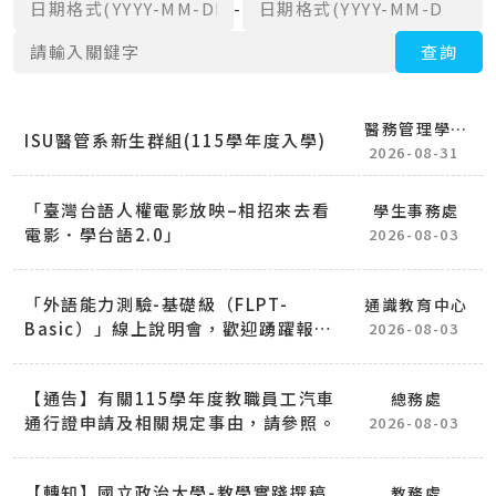
日期格式(YYYY-MM-DD)
日期格式(YYYY-MM-DD)
-
關鍵字
查詢
醫務管理學系
ISU醫管系新生群組(115學年度入學)
(所)
2026-08-31
「臺灣台語人權電影放映–相招來去看
學生事務處
電影．學台語2.0」
2026-08-03
「外語能力測驗-基礎級（FLPT-
通識教育中心
Basic）」線上說明會，歡迎踴躍報名
2026-08-03
參加
【通告】有關115學年度教職員工汽車
總務處
通行證申請及相關規定事由，請參照。
2026-08-03
【轉知】國立政治大學-教學實踐撰稿
教務處