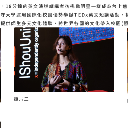
，18分鐘的英文演說讓講者彷彿像明星一樣成為台上焦
守大學運用國際化校園優勢舉辦TEDx英文短講活動，
提供師生多元文化體驗，將世界各國的文化帶入校園(照
照片二