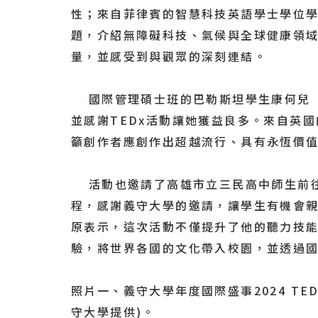
性；來自菲律賓的智慧科技英語學士學位學程大
題，介紹無障礙科技、氣候與全球健康領域
量，並感受到與觀眾的深刻連結。
國際管理碩士班的巴勒斯坦學生康何兒（Ha
並感謝TEDx活動讓她獲益良多。來自英國的
籲創作者應創作出超越流行、具有永恆價
活動也邀請了高雄市立三民高中師生前往
程，感謝義守大學的邀請，讓學生有機會
原表示，這次活動不僅提升了他的聽力技
驗，將世界各國的文化帶入校園，並透過
照片一、義守大學年度國際盛事2024 T
守大學提供)。