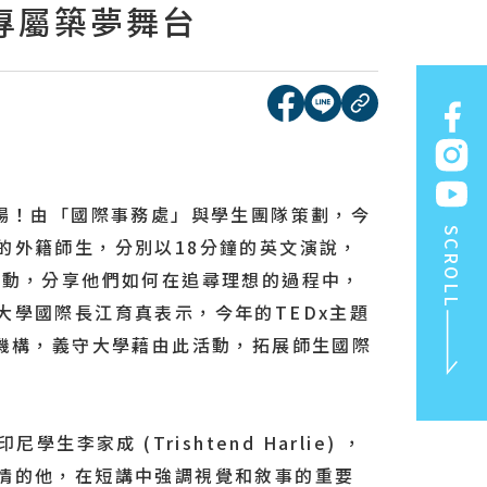
格專屬築夢舞台
[另開新視窗]分享到face
[另開新視窗]分享到l
複製連結
精彩登場！由「國際事務處」與學生團隊策劃，今
SCROLL
的外籍師生，分別以18分鐘的英文演說，
動，分享他們如何在追尋理想的過程中，
學國際長江育真表示，今年的TEDx主題
機構，義守大學藉由此活動，拓展師生國際
 (Trishtend Harlie) ，
TOP
情的他，在短講中強調視覺和敘事的重要