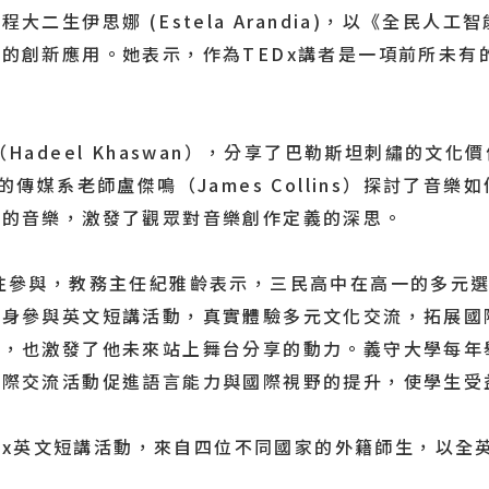
二生伊思娜 (Estela Arandia)，以《全民
的創新應用。她表示，作為TEDx講者是一項前所未有
deel Khaswan），分享了巴勒斯坦刺繡的文
傳媒系老師盧傑鳴（James Collins）探討了音
值的音樂，激發了觀眾對音樂創作定義的深思。
參與，教務主任紀雅齡表示，三民高中在高一的多元選
親身參與英文短講活動，真實體驗多元文化交流，拓展國
能，也激發了他未來站上舞台分享的動力。義守大學每年
國際交流活動促進語言能力與國際視野的提升，使學生受
EDx英文短講活動，來自四位不同國家的外籍師生，以全