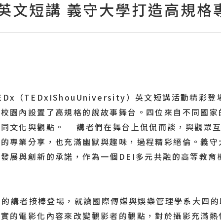
EDx英文短講 義守大學打造高規
Dx（TEDxIShouUniversity）英文短講活動
校園內設置了高規格的說故事舞台。四位來自不同國家
不同文化與觀點。 講者們在舞台上侃侃而談，與觀眾互
的專業分享，也充滿幽默與趣味，過程精彩絕倫。義守大
發展與創新的承諾，作為一個DEI多元共融的高等教育
者接棒登場，就讀國際傳媒與娛樂管理學系大四的印尼學生李家成
事實的電影化內容來改變觀影者的觀點，對於攝影充滿熱