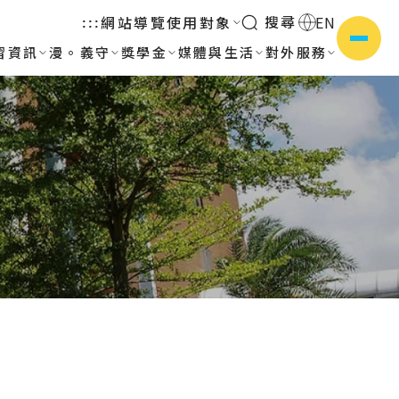
搜尋
網站導覽
使用對象
EN
:::
習資訊
漫。義守
獎學金
媒體與生活
對外服務
側選單