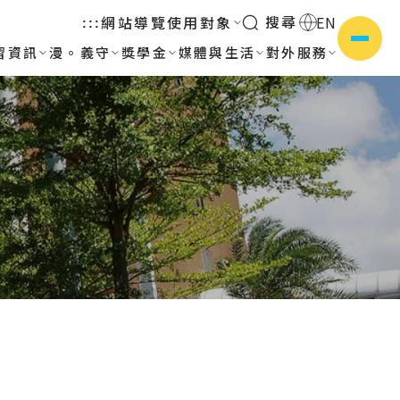
搜尋
網站導覽
使用對象
EN
:::
習資訊
漫。義守
獎學金
媒體與生活
對外服務
側選單