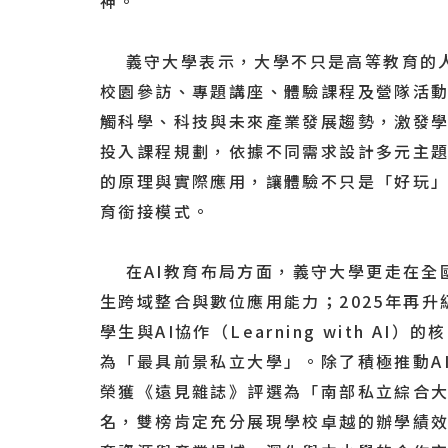
神。
義守大學表示，大學不只是高等教育的人
校園參訪、專題講座、體驗課程及營隊活
觸科學、科技與未來產業發展趨勢，激發
投入課程規劃，依據不同需求設計多元主
的原理與實際應用，讓體驗不只是「好玩
育銜接模式。
在AI教育布局方面，義守大學更走在全國高
生跨域整合與數位應用能力；2025年再升
學生與AI協作（Learning with 
為「最具前景私立大學」。除了積極推動A
榮獲《遠見雜誌》評選為「南部私立綜合大
名，雙榜肯定充分展現學校卓越的辦學績效