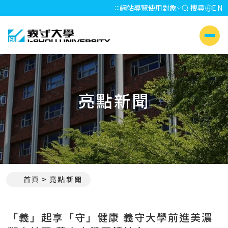
:::
網站導覽
使用對象
搜尋
EN
義守大學 I-SHOU UNIVERSITY
側選單
亮點新聞
首頁
亮點新聞
:::
「義」起享「守」健康 義守大學前進美濃