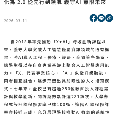
化為 2.0 從先行到領航 義守AI 無限未來
[另開新視窗
[另開
複
2026-03-11
自2018年率先推動「X+AI」跨域創新課程以
來，義守大學突破人工智慧僅屬資訊領域的既有框
架，將AI導入工程、醫療、設計、商管等各學系，
讓學生得以在自身專業基礎上整合人工智慧應用能
力。「X」代表專業核心，「AI」象徵升級動能，
兩者相互融合，逐步形塑出具前瞻性的人才培育模
式。七年來，全校已有超過250位教師投入課程設
計與教學創新，開課總數累計達281課次，大學部
程式設計課程修習率已達100%，進階AI課程修課
率亦接近五成，充分展現學校推動AI教育的系統性