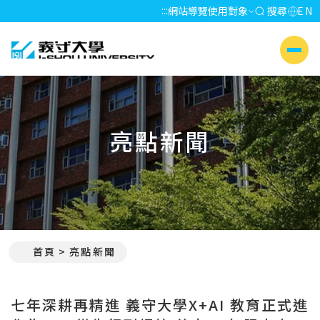
:::
網站導覽
使用對象
搜尋
EN
義守大學 I-SHOU UNIVERSITY
側選單
亮點新聞
首頁
亮點新聞
:::
七年深耕再精進 義守大學X+AI 教育正式進