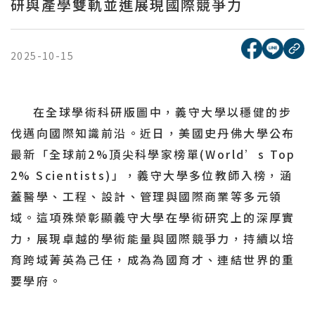
研與產學雙軌並進展現國際競爭力
[另開新視窗
[另開
複
2025-10-15
在全球學術科研版圖中，義守大學以穩健的步
伐邁向國際知識前沿。近日，美國史丹佛大學公布
最新「全球前2%頂尖科學家榜單(World’s Top
2% Scientists)」，義守大學多位教師入榜，涵
蓋醫學、工程、設計、管理與國際商業等多元領
域。這項殊榮彰顯義守大學在學術研究上的深厚實
力，展現卓越的學術能量與國際競爭力，持續以培
育跨域菁英為己任，成為為國育才、連結世界的重
要學府。