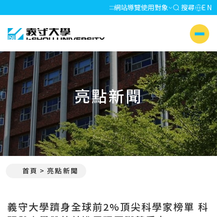
:::
網站導覽
使用對象
搜尋
EN
義守大學 I-SHOU UNIVERSITY
側選單
亮點新聞
首頁
亮點新聞
:::
義守大學躋身全球前2%頂尖科學家榜單 科