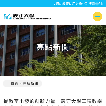
:::
網站導覽
使用對象
搜尋
EN
義守大學 I-SHOU UNIVERSITY
側選單
亮點新聞
首頁
亮點新聞
:::
從教室出發的創新力量 義守大學三項教學