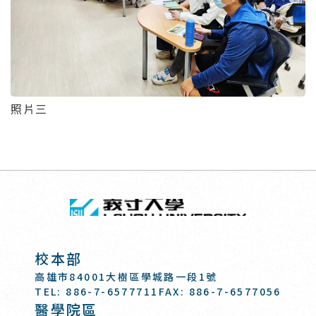
照片三
回頂端
義守大學 I-SH
:::
校本部
高雄市84001大樹區學城路一段1號
TEL: 886-7-6577711
FAX: 886-7-6577056
醫學院區