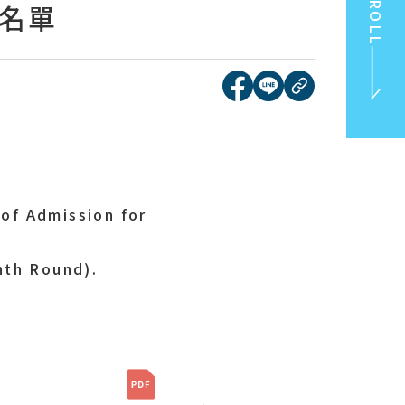
SCROLL
取名單
[另開新視窗]分享到face
[另開新視窗]分享到l
複製連結
TOP
of Admission for
hth Round).