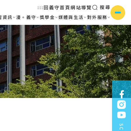
搜尋
回義守首頁
網站導覽
:::
習資訊
漫。義守
獎學金
媒體與生活
對外服務
側選單