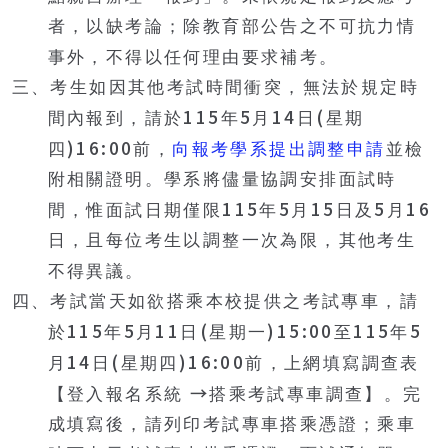
者，以缺考論；除教育部公告之不可抗力情
事外，不得以任何理由要求補考。
三、考生如因其他考試時間衝突，無法於規定時
115
5
14
(
間內報到，請於
年
月
日
星期
)16:00
四
前，
向報考學系提出調整申請
並檢
附相關證明。學系將儘量協調安排面試時
115
5
15
5
16
間，惟面試日期僅限
年
月
日及
月
日，且每位考生以調整一次為限，其他考生
不得異議。
四、考試當天如欲搭乘本校提供之考試專車，請
115
5
11
(
)15:00
115
5
於
年
月
日
星期一
至
年
14
(
)16:00
月
日
星期四
前，上網填寫調查表
→
【登入報名系統
搭乘考試專車調查】。完
成填寫後，請列印考試專車搭乘憑證；乘車