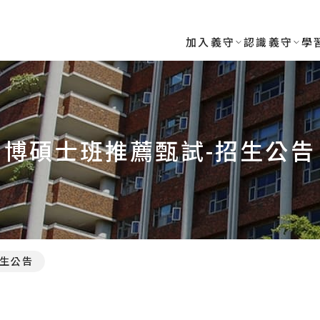
加入義守
認識義守
學
博碩士班推薦甄試-招生公告
生公告