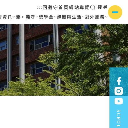
搜尋
回義守首頁
網站導覽
:::
習資訊
漫。義守
獎學金
媒體與生活
對外服務
側選單
SCROLL