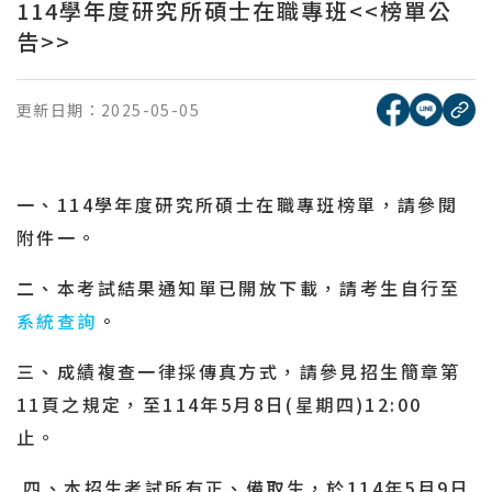
114學年度研究所碩士在職專班<<榜單公
告>>
[另開新視窗
[另開
更新日期：
2025-05-05
複
一、
114學年度研究所碩士在職專班
榜單，請參閱
附件一。
二、本考試結果通知單已開放下載，請考生自行至
系統查詢
。
三、成績複查一律採傳真方式，請參見招生簡章第
11
頁之規定，至
114
年5月8日
(
星期四
)12:00
止。
四、本招生考試所有正、備取生，於
114
年5月9日