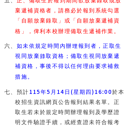
五、
正、備取生於報到期間欲放棄錄取或放
棄遞補資格者，請務必於報到系統勾選
「自願放棄錄取」或「自願放棄遞補資
格」，俾利本校辦理備取生遞補作業。
六、
如未依規定時間內辦理報到者，正取生
視同放棄錄取資格；備取生視同放棄遞
補資格，事後不得以任何理由要求補救
措施。
115
5
14
(
)16:00
七、預計
年
月
日
星期四
於本
校招生資訊網頁公告報到結果名單。正
取生若未於規定時間辦理報到及學歷證
明文件驗證手續，或經查證未符合報考