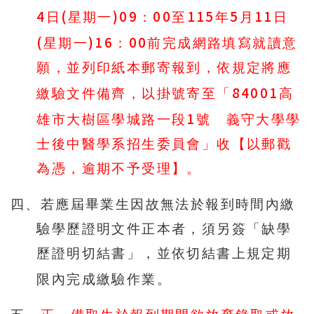
4
(
)09
00
115
5
11
日
星期一
：
至
年
月
日
(
)16
00
星期一
：
前完成
網路填寫就讀意
願
，並列印紙本郵寄報到，依規定將應
84001
繳驗文件備齊，以掛號寄至「
高
1
雄市大樹區學城路一段
號 義守大學學
士後中醫學系招生委員會」收【以郵戳
為憑，逾期不予受理】。
四、若應屆畢業生因故無法於報到時間內繳
驗學歷證明文件正本者，須另簽「缺學
歷證明切結書」，並依切結書上規定期
限內完成繳驗作業。