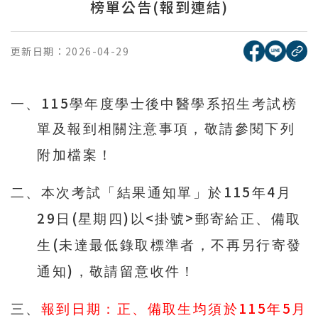
榜單公告(報到連結)
[另開新視窗
[另開
更新日期：
2026-04-29
複
115
一、
學年度學士後中醫學系招生考試榜
單及報到相關注意事項，敬請參閱下列
附加檔案！
115
4
二、本次考試「結果通知單」於
年
月
29
(
)
<
>
日
星期四
以
掛號
郵寄給正、備取
(
生
未達最低錄取標準者，不再另行寄發
)
通知
，敬請留意收件！
115
5
三、
報到日期：正、備取生均須於
年
月