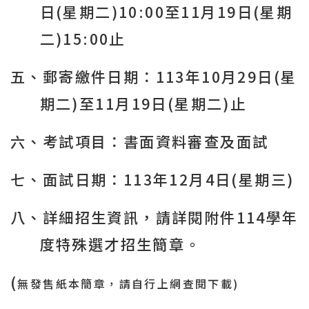
日
(
星期二
)10:00
至
11
月
19
日
(
星期
二
)15:00
止
五、郵寄繳件日期：
113
年
10
月
29
日
(
星
期二
)
至
11
月
19
日
(
星期二
)
止
六、考試項目：書面資料審查及面試
七、面試日期：
113
年
12
月
4
日
(
星期三
)
八、詳細招生資訊，請詳閱附件
114
學年
度特殊選才招生簡
章
。
(
無發售紙本簡章，請自行上網查閱下載
)