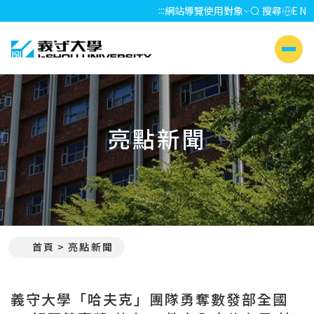
:::
網站導覽
使用對象
搜尋
EN
義守大學 I-SHOU UNIVERSITY
側選單
亮點新聞
首頁
亮點新聞
:::
義守大學「哈夫克」團隊勇奪數發部全國