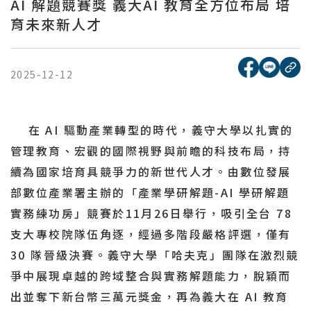
AI 解題競賽獎 義大AI 教育全方位布局 培
育未來新人才
[另開新視窗
[另開
複
2025-12-12
在 AI 驅動產業轉型的時代，義守大學以扎實的
管理教育、宏觀的國際視野與前瞻的科技布局，持
續為國家培育具競爭力的新世代人才。由數位發展
部數位產業署主辦的「產業學研解題-AI 學研解題
實務練功房」競賽於11月26日舉行，吸引全台 78
支大專校院隊伍角逐，經過多階段嚴格評選，僅有
30 隊晉級決賽。義守大學「哈夫克」團隊在激烈競
爭中展現卓越的跨域整合與實務解題能力，脫穎而
出並奪下新台幣三萬元獎金，再為義大在 AI 教育