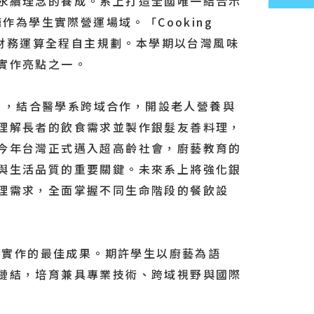
永續理念的養成。系上打造全國唯一結合示
餐廳作為學生實際營運場域。「Cooking
到財務運算全程自主規劃。本學期以台灣風味
TOP
實作亮點之一。
」，結合醫學系跨域合作，開設老人營養與
理解長者的飲食需求並製作銀髮友善料理，
今年台灣正式邁入超高齡社會，廚藝教育的
與生活品質的重要關鍵。未來系上將強化銀
理需求，全面掌握不同生命階段的餐飲設
實作的最佳成果。期許學生以廚藝為語
鏈結，培育兼具專業技術、跨域視野與國際