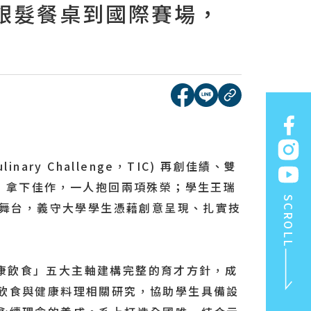
從銀髮餐桌到國際賽場，
[另開新視窗]分享到face
[另開新視窗]分享到l
複製連結
nary Challenge，TIC) 再創佳績、雙
」拿下佳作，一人抱回兩項殊榮；學生王瑞
SCROLL
要舞台，義守大學學生憑藉創意呈現、扎實技
康飲食」五大主軸建構完整的育才方針，成
飲食與健康料理相關研究，協助學生具備設