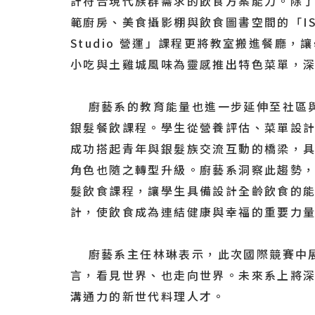
計符合現代族群需求的飲食方案能力。除
範廚房、美食攝影棚與飲食圖書空間的「ISU C
Studio 營運」課程更將教室搬進餐
小吃與土雞城風味為靈感推出特色菜單，
廚藝系的教育能量也進一步延伸至社區與
銀髮餐飲課程。學生從營養評估、菜單設
成功搭起青年與銀髮族交流互動的橋梁，
角色也隨之轉型升級。廚藝系洞察此趨勢
髮飲食課程，讓學生具備設計全齡飲食的
計，使飲食成為連結健康與幸福的重要力
廚藝系主任林琳表示，此次國際競賽中展
言，看見世界、也走向世界。未來系上將
溝通力的新世代料理人才。