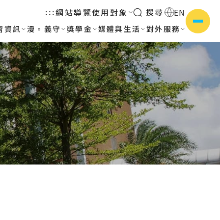
搜尋
網站導覽
使用對象
EN
:::
習資訊
漫。義守
獎學金
媒體與生活
對外服務
側選單