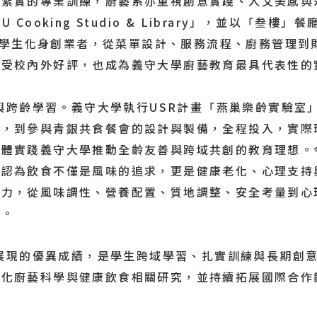
了紮實的專業訓練，廚藝系亦重視創意實踐、人文美感與
ooking Studio & Library」，並以「叁樓」
廳，讓學生化身創業者，從菜單設計、服務流程、廚務管理
深受校內外好評，也成為義守大學廚藝教育最具代表性的
跨齡學習。義守大學執行USR計畫「燕巢樂齡實驗室
計，到參與青銀共食餐會的設計與製備，全程投入，實際
具體實踐義守大學推動全齡友善與跨域共創的教育理想。
，認為飲食不僅是風味的追求，更是健康老化、心理支持
能力，從風味調性、營養配置、質地調整、安全考量到心
量。
現的優異成績，是學生跨域學習、扎實訓練與長期創意
深化廚藝科學與健康飲食相關研究，並持續拓展國際合作