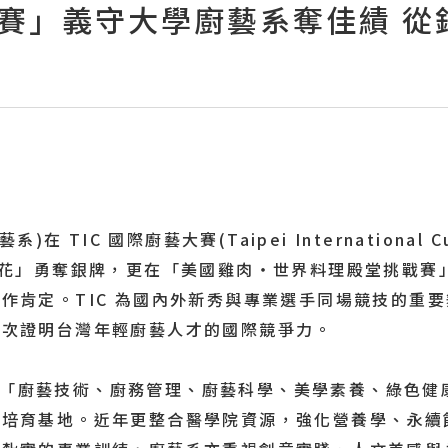
廚藝大賽」義守大學廚藝系奪佳績 
 國際廚藝大賽(Taipei International Culi
凍花」勇奪銀牌，更在「美國雞肉・世界料理殿堂挑戰賽
作肯定。TIC 為國內外新秀與專業選手同場競技的重
再次證明台灣年輕廚藝人才的國際競爭力。
以「廚藝技術、廚務管理、廚藝科學、美學素養、綠色健
才培育基地。近年更整合醫學院資源，強化營養學、永續