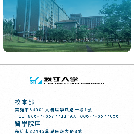
回頂端
義守大學 I-SH
:::
校本部
高雄市84001大樹區學城路一段1號
TEL: 886-7-6577711
FAX: 886-7-6577056
醫學院區
高雄市82445燕巢區義大路8號